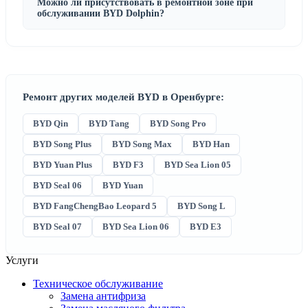
Можно ли присутствовать в ремонтной зоне при
обслуживании BYD Dolphin?
Ремонт других моделей BYD в Оренбурге:
BYD Qin
BYD Tang
BYD Song Pro
BYD Song Plus
BYD Song Max
BYD Han
BYD Yuan Plus
BYD F3
BYD Sea Lion 05
BYD Seal 06
BYD Yuan
BYD FangChengBao Leopard 5
BYD Song L
BYD Seal 07
BYD Sea Lion 06
BYD E3
Услуги
Техническое обслуживание
Замена антифриза