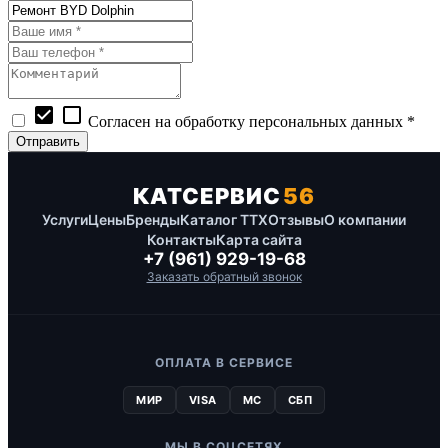
check_box
check_box_outline_blank
Согласен на обработку персональных данных *
КАТСЕРВИС
56
Услуги
Цены
Бренды
Каталог ТТХ
Отзывы
О компании
Контакты
Карта сайта
+7 (961) 929-19-68
Заказать обратный звонок
ОПЛАТА В СЕРВИСЕ
МИР
VISA
MC
СБП
МЫ В СОЦСЕТЯХ