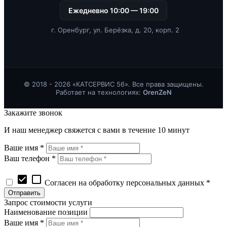
Ежедневно 10:00 — 19:00
г. Оренбург, ул. Берёзка, д. 20, корп. 2
© 2018 - 2026 «КАТСЕРВИС 56». Все права защищены.
Работает на технологиях:
OrenZeN
Закажите звонок
И наш менеджер свяжется с вами в течение 10 минут
Ваше имя *
Ваш телефон *
check_box
check_box_outline_blank
Согласен на обработку персональных данных *
Запрос стоимости услуги
Наименование позиции
Ваше имя *