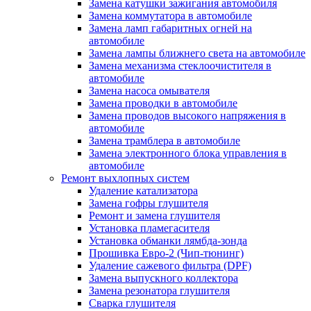
Замена катушки зажигания автомобиля
Замена коммутатора в автомобиле
Замена ламп габаритных огней на
автомобиле
Замена лампы ближнего света на автомобиле
Замена механизма стеклоочистителя в
автомобиле
Замена насоса омывателя
Замена проводки в автомобиле
Замена проводов высокого напряжения в
автомобиле
Замена трамблера в автомобиле
Замена электронного блока управления в
автомобиле
Ремонт выхлопных систем
Удаление катализатора
Замена гофры глушителя
Ремонт и замена глушителя
Установка пламегасителя
Установка обманки лямбда-зонда
Прошивка Евро-2 (Чип-тюнинг)
Удаление сажевого фильтра (DPF)
Замена выпускного коллектора
Замена резонатора глушителя
Сварка глушителя