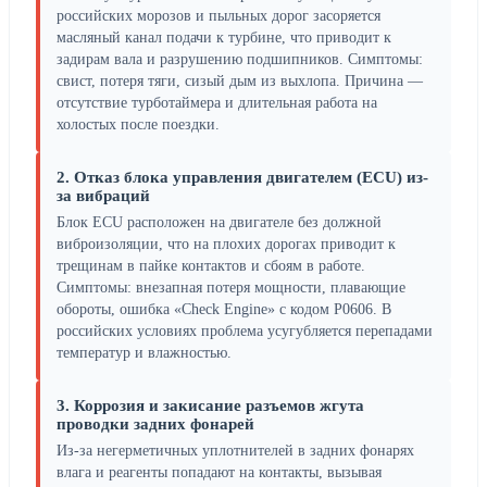
российских морозов и пыльных дорог засоряется
масляный канал подачи к турбине, что приводит к
задирам вала и разрушению подшипников. Симптомы:
свист, потеря тяги, сизый дым из выхлопа. Причина —
отсутствие турботаймера и длительная работа на
холостых после поездки.
2. Отказ блока управления двигателем (ECU) из-
за вибраций
Блок ECU расположен на двигателе без должной
виброизоляции, что на плохих дорогах приводит к
трещинам в пайке контактов и сбоям в работе.
Симптомы: внезапная потеря мощности, плавающие
обороты, ошибка «Check Engine» с кодом P0606. В
российских условиях проблема усугубляется перепадами
температур и влажностью.
3. Коррозия и закисание разъемов жгута
проводки задних фонарей
Из-за негерметичных уплотнителей в задних фонарях
влага и реагенты попадают на контакты, вызывая