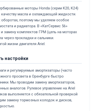
урбированные моторы Honda (серии K20, K24)
 к качеству масла и охлаждающей жидкости.
х оборотах, поэтому мы уделяем особое
остата и радиатора. В «КатСервис 56»
и замену комплектов ГРМ (цепь на моторах
ла через прокладки и сальники.
ой жизни двигателя Ariel.
ть настройки
аги и регулируемые амортизаторы (часто
рожного просвета в Оренбурге быстро
ники. Мы проводим замену амортизаторов,
ных аналогов. Рулевое управление на Ariel
иков выполняется с обязательной проверкой
дим замену тормозных колодок и дисков,
дкостью.