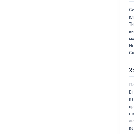
Се
ил
Ти
вн
ма
Ho
Св
Х
По
Bi
из
пр
ос
лю
ре