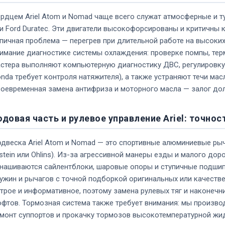
рдцем Ariel Atom и Nomad чаще всего служат атмосферные и т
и Ford Duratec. Эти двигатели высокофорсированы и критичны
пичная проблема — перегрев при длительной работе на высоки
имание диагностике системы охлаждения: проверке помпы, терм
стера выполняют компьютерную диагностику ДВС, регулировку 
nda требует контроля натяжителя), а также устраняют течи мас
оевременная замена антифриза и моторного масла — залог долг
одовая часть и рулевое управление Ariel: точнос
двеска Ariel Atom и Nomad — это спортивные алюминиевые рыч
lstein или Ohlins). Из-за агрессивной манеры езды и малого до
нашиваются сайлентблоки, шаровые опоры и ступичные подшип
ужин и рычагов с точной подборкой оригинальных или качествен
трое и информативное, поэтому замена рулевых тяг и наконечн
фтов. Тормозная система также требует внимания: мы произво
монт суппортов и прокачку тормозов высокотемпературной жи