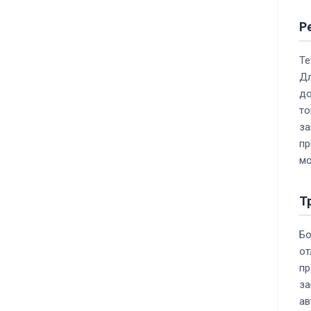
Р
Те
Дл
до
то
за
пр
мо
Т
Бо
от
пр
за
ав