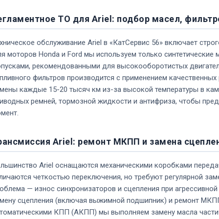
егламентное ТО для Ariel: подбор масел, фильтр
хническое обслуживание Ariel в «КатСервис 56» включает стро
я моторов Honda и Ford мы используем только синтетические 
пусками, рекомендованными для высокооборотистых двигателе
пливного фильтров производится с применением качественных р
мены каждые 15-20 тысяч км из-за высокой температуры в кам
иводных ремней, тормозной жидкости и антифриза, чтобы пре
мент.
рансмиссия Ariel: ремонт МКПП и замена сцепле
льшинство Ariel оснащаются механическими коробками передач
личаются четкостью переключения, но требуют регулярной заме
облема — износ синхронизаторов и сцепления при агрессивной
мену сцепления (включая выжимной подшипник) и ремонт МКПП
томатическими КПП (АКПП) мы выполняем замену масла части