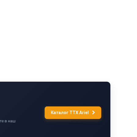
Каталог ТТХ Ariel
те в наш