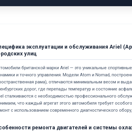
пецифика эксплуатации и обслуживания Ariel (Ар
ородских улиц
томобили британской марки Ariel — это уникальные спортивн
намики и точного управления. Модели Atom и Nomad, построенн
ространственная рама), отличаются минимальным весом и выд
енбургских дорог, где перепады температур и состояние асфал
iel сталкиваются с необходимостью профессионального обслуж
нимаем, что каждый агрегат этого автомобиля требует особог
монт с использованием современного диагностического обору
собенности ремонта двигателей и системы охлаж