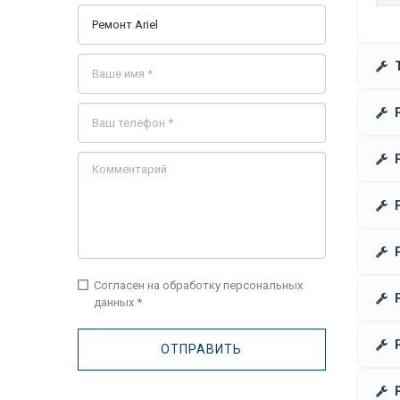
check_box_outline_blank
Согласен на обработку персональных
данных *