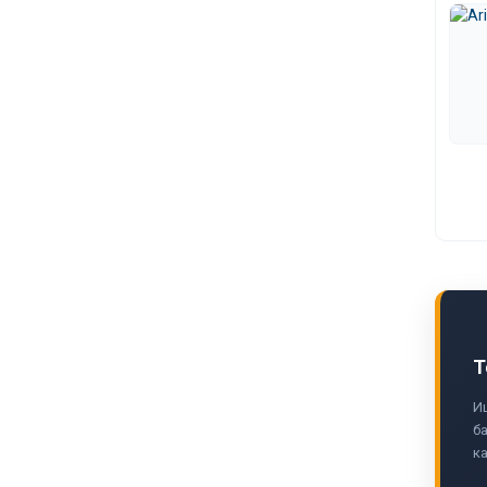
Т
И
ба
ка