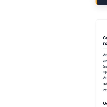
С
г
Ав
ди
(п
ор
Ar
по
ре
О