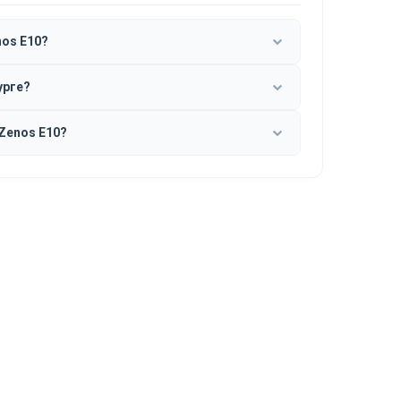
nos E10?
урге?
Zenos E10?