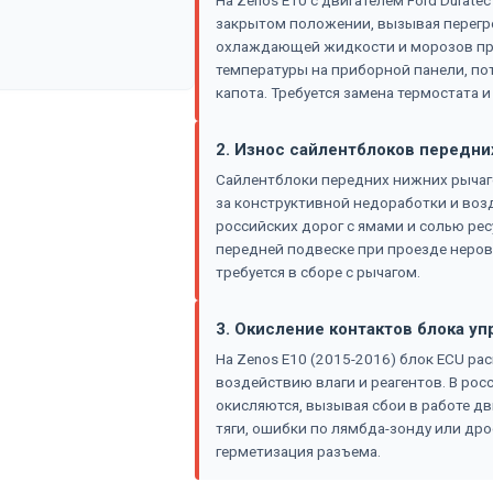
На Zenos E10 с двигателем Ford Duratec
закрытом положении, вызывая перегрев
охлаждающей жидкости и морозов про
температуры на приборной панели, по
капота. Требуется замена термостата
2. Износ сайлентблоков передни
Сайлентблоки передних нижних рычаго
за конструктивной недоработки и воз
российских дорог с ямами и солью ресу
передней подвеске при проезде неров
требуется в сборе с рычагом.
3. Окисление контактов блока уп
На Zenos E10 (2015-2016) блок ECU р
воздействию влаги и реагентов. В рос
окисляются, вызывая сбои в работе д
тяги, ошибки по лямбда-зонду или дро
герметизация разъема.