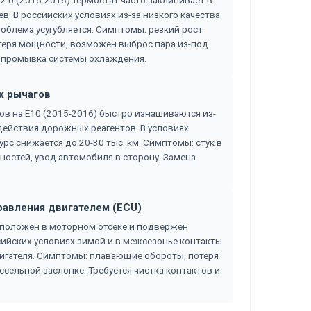
 2.0 (2015-2016) термостат часто заклинивает в
. В российских условиях из-за низкого качества
блема усугубляется. Симптомы: резкий рост
теря мощности, возможен выброс пара из-под
 и промывка системы охлаждения.
х рычагов
в на E10 (2015-2016) быстро изнашиваются из-
действия дорожных реагентов. В условиях
рс снижается до 20-30 тыс. км. Симптомы: стук в
ностей, увод автомобиля в сторону. Замена
равления двигателем (ECU)
асположен в моторном отсеке и подвержен
сийских условиях зимой и в межсезонье контакты
вигателя. Симптомы: плавающие обороты, потеря
ссельной заслонке. Требуется чистка контактов и