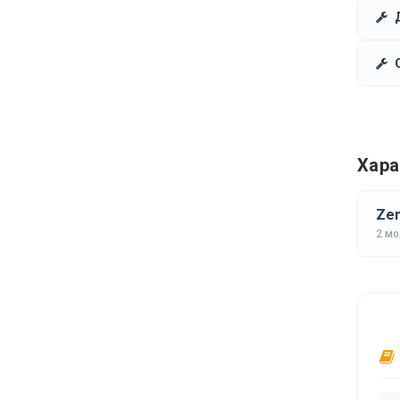
Хара
Zen
2 м