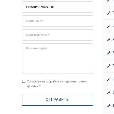
check_box_outline_blank
Согласен на обработку персональных
данных *