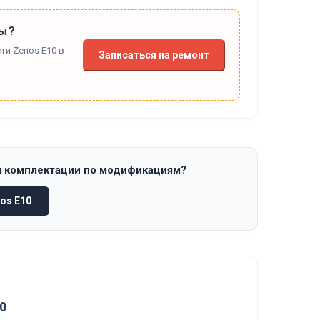
ы?
ти Zenos E10 в
Записаться на ремонт
и комплектации по модификациям?
os E10
0