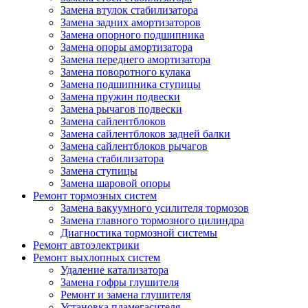
Замена втулок стабилизатора
Замена задних амортизаторов
Замена опорного подшипника
Замена опоры амортизатора
Замена переднего амортизатора
Замена поворотного кулака
Замена подшипника ступицы
Замена пружин подвески
Замена рычагов подвески
Замена сайлентблоков
Замена сайлентблоков задней балки
Замена сайлентблоков рычагов
Замена стабилизатора
Замена ступицы
Замена шаровой опоры
Ремонт тормозных систем
Замена вакуумного усилителя тормозов
Замена главного тормозного цилиндра
Диагностика тормозной системы
Ремонт автоэлектрики
Ремонт выхлопных систем
Удаление катализатора
Замена гофры глушителя
Ремонт и замена глушителя
Установка пламегасителя