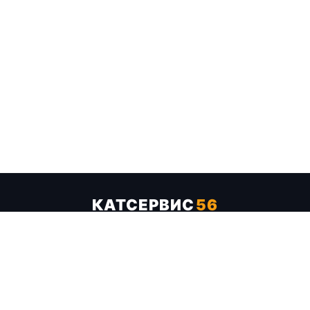
КАТСЕРВИС
56
Услуги
Цены
Бренды
Каталог ТТХ
Отзывы
О компании
Контакты
Карта сайта
+7 (961) 929-19-68
Заказать обратный звонок