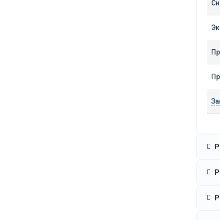
Сн
Эк
Пр
Пр
За
Р
Р
Р