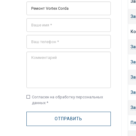
За
За
Ко
За
За
За
За
check_box_outline_blank
Согласен на обработку персональных
данных *
За
Пл