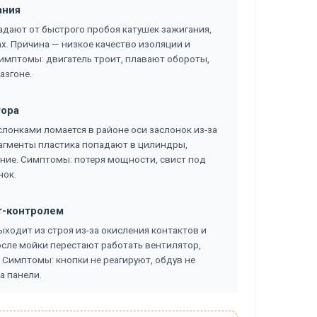
ания
традают от быстрого пробоя катушек зажигания,
х. Причина — низкое качество изоляции и
Симптомы: двигатель троит, плавают обороты,
азгоне.
тора
лонками ломается в районе оси заслонок из-за
агменты пластика попадают в цилиндры,
ние. Симптомы: потеря мощности, свист под
нок.
т-контролем
ходит из строя из-за окисления контактов и
осле мойки перестают работать вентилятор,
 Симптомы: кнопки не реагируют, обдув не
а панели.