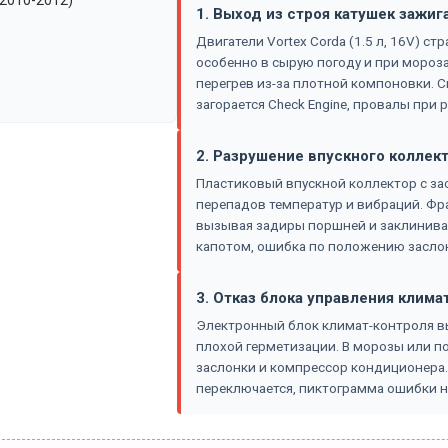
1. Выход из строя катушек зажиг
Двигатели Vortex Corda (1.5 л, 16V) с
особенно в сырую погоду и при мороза
перегрев из-за плотной компоновки. 
загорается Check Engine, провалы при р
2. Разрушение впускного коллек
Пластиковый впускной коллектор с зас
перепадов температур и вибраций. Фр
вызывая задиры поршней и заклинива
капотом, ошибка по положению засло
3. Отказ блока управления клима
Электронный блок климат-контроля вы
плохой герметизации. В морозы или п
заслонки и компрессор кондиционера.
переключается, пиктограмма ошибки н