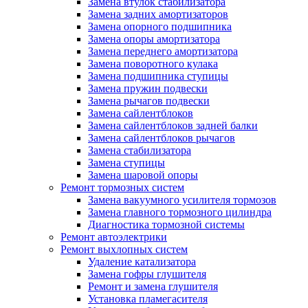
Замена втулок стабилизатора
Замена задних амортизаторов
Замена опорного подшипника
Замена опоры амортизатора
Замена переднего амортизатора
Замена поворотного кулака
Замена подшипника ступицы
Замена пружин подвески
Замена рычагов подвески
Замена сайлентблоков
Замена сайлентблоков задней балки
Замена сайлентблоков рычагов
Замена стабилизатора
Замена ступицы
Замена шаровой опоры
Ремонт тормозных систем
Замена вакуумного усилителя тормозов
Замена главного тормозного цилиндра
Диагностика тормозной системы
Ремонт автоэлектрики
Ремонт выхлопных систем
Удаление катализатора
Замена гофры глушителя
Ремонт и замена глушителя
Установка пламегасителя