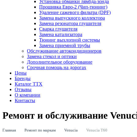
Установка обманки лямбда-зонда
Прошивка Евро-2 (Чип-тюнинг)
Удаление сажевого фильтра (DPF)
Замена выпускного коллектора
Замена резонатора глушителя
Сварка глушителя
Замена катализатора
Тюнинг выхлопной системы
Замена приемной трубы
Обслуживание автокондиционеров
Замена стекол и оптики
Дополнительное оборудование
Срочная помощь на дорогах
Цены
Бренды
Каталог ТТХ
Отзывы
О компании
Контакты
Ремонт и обслуживание Venuc
Главная
Ремонт по маркам
Venucia
Venucia Т60