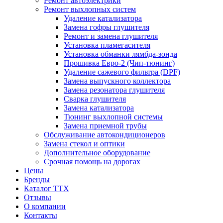
Ремонт автоэлектрики
Ремонт выхлопных систем
Удаление катализатора
Замена гофры глушителя
Ремонт и замена глушителя
Установка пламегасителя
Установка обманки лямбда-зонда
Прошивка Евро-2 (Чип-тюнинг)
Удаление сажевого фильтра (DPF)
Замена выпускного коллектора
Замена резонатора глушителя
Сварка глушителя
Замена катализатора
Тюнинг выхлопной системы
Замена приемной трубы
Обслуживание автокондиционеров
Замена стекол и оптики
Дополнительное оборудование
Срочная помощь на дорогах
Цены
Бренды
Каталог ТТХ
Отзывы
О компании
Контакты