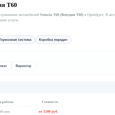
ия Т60
бслуживание автомобилей
Venucia Т60 (Венуция Т60)
в Оренбурге. В авт
нные услуги.
Тормозная система
Коробка передач
омат
Вариатор
я работы
Стоимость
40 мин
от 1500 руб.