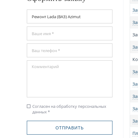
За
За
За
За
Ко
За
За
За
Согласен на обработку персональных
check_box_outline_blank
За
данных *
За
Пл