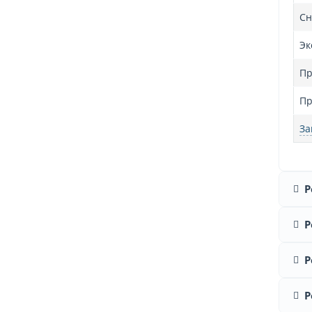
Сн
Эк
Пр
Пр
За
Р
Р
Р
Р