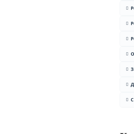
Р
Р
Р
О
З
Д
С