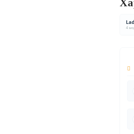
Ха
Lad
4 м