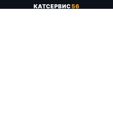
КАТСЕРВИС
56
Услуги
Цены
Бренды
Каталог ТТХ
Отзывы
О компании
Контакты
Карта сайта
+7 (961) 929-19-68
Заказать обратный звонок
ОПЛАТА В СЕРВИСЕ
МИР
VISA
MC
СБП
МЫ В СОЦСЕТЯХ
МЕССЕНДЖЕРЫ
Telegram