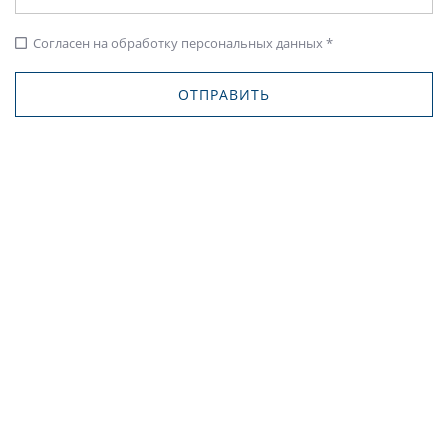
Согласен на обработку персональных данных *
check_box_outline_blank