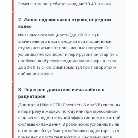
Замена втулок требуется каждые 30-40 тыс. км.
2. Износ подшипников ступиц передних
колес
Из-за высокой мощности (до 1000 л.с.) и
значительного веса передней оси подшипники
ступиц испытывают повышенные нагрузки. В
условиях плохих дорог и перегрузок при стартах с
пробуксовкой ресурс подшипников сокращается
до 20-30 тыс. км. Симптомы: гул при поворотах и
вибрация на руле.
3. Перегрев двигателя из-за забитых
радиаторов
Двигатели Ultima GTR (Chevrolet LS или V8) склонны
к перегреву в жаркую погоду или при агрессивной
езде из-за недостаточной эффективности штатной
системы охлаждения. В российских условиях пыль
и тополиный пух быстро забивают радиаторы, что
приводит к росту температуры. Рекомендуется