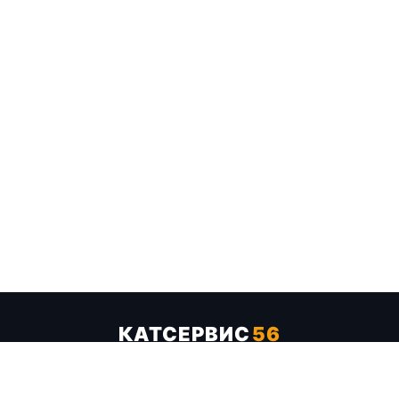
КАТСЕРВИС
56
Услуги
Цены
Бренды
Каталог ТТХ
Отзывы
О компании
Контакты
Карта сайта
+7 (961) 929-19-68