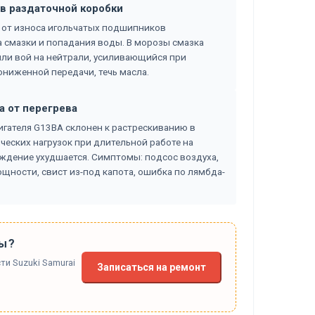
в раздаточной коробки
т от износа игольчатых подшипников
а смазки и попадания воды. В морозы смазка
 или вой на нейтрали, усиливающийся при
ниженной передачи, течь масла.
а от перегрева
гателя G13BA склонен к растрескиванию в
ческих нагрузок при длительной работе на
ждение ухудшается. Симптомы: подсос воздуха,
щности, свист из-под капота, ошибка по лямбда-
ы?
и Suzuki Samurai
Записаться на ремонт