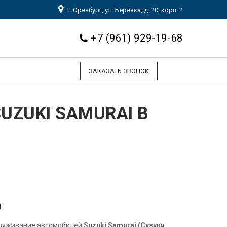
г. Оренбург, ул. Берёзка, д. 20, корп. 2
+7 (961) 929-19-68
ЗАКАЗАТЬ ЗВОНОК
UZUKI SAMURAI В
й
служивание автомобилей
Suzuki Samurai (Сузуки