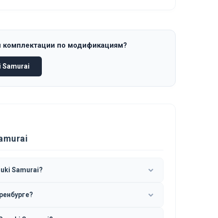
и комплектации по модификациям?
 Samurai
amurai
uki Samurai?
Оренбурге?