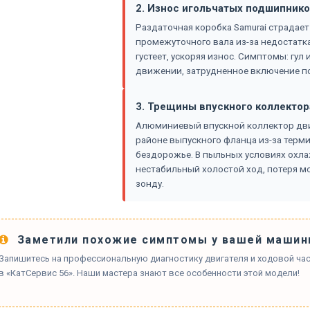
2. Износ игольчатых подшипнико
Раздаточная коробка Samurai страдае
промежуточного вала из-за недостатк
густеет, ускоряя износ. Симптомы: гул
движении, затрудненное включение по
3. Трещины впускного коллектор
Алюминиевый впускной коллектор дви
районе выпускного фланца из-за терми
бездорожье. В пыльных условиях охла
нестабильный холостой ход, потеря мо
зонду.
Заметили похожие симптомы у вашей машин
Запишитесь на профессиональную диагностику двигателя и ходовой част
в «КатСервис 56». Наши мастера знают все особенности этой модели!