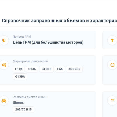
Справочник заправочных объемов и характерис
Привод ГРМ
Цепь ГРМ (для большинства моторов)
Маркировка двигателей
F10A
G13A
G13BB
F6A
XUD9SD
G13BA
Размеры дисков и шин
Шины:
205/70 R15