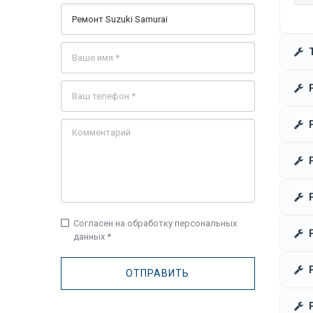
check_box_outline_blank
Согласен на обработку персональных
данных *