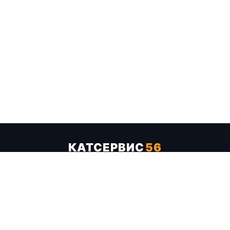
КАТСЕРВИС
56
Услуги
Цены
Бренды
Каталог ТТХ
Отзывы
О компании
Контакты
Карта сайта
+7 (961) 929-19-68
Заказать обратный звонок