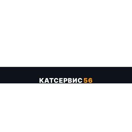
КАТСЕРВИС
56
Услуги
Цены
Бренды
Каталог ТТХ
Отзывы
О компании
Контакты
Карта сайта
+7 (961) 929-19-68
Заказать обратный звонок
ОПЛАТА В СЕРВИСЕ