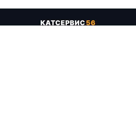
КАТСЕРВИС
56
Услуги
Цены
Бренды
Каталог ТТХ
Отзывы
О компании
Контакты
Карта сайта
+7 (961) 929-19-68
Заказать обратный звонок
ОПЛАТА В СЕРВИСЕ
МИР
VISA
MC
СБП
МЫ В СОЦСЕТЯХ
МЕССЕНДЖЕРЫ