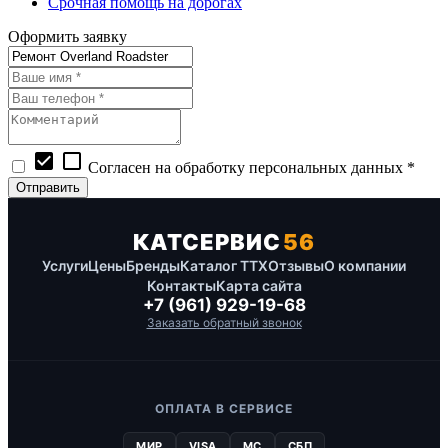
Срочная помощь на дорогах
Оформить заявку
check_box
check_box_outline_blank
Согласен на обработку персональных данных *
КАТСЕРВИС
56
Услуги
Цены
Бренды
Каталог ТТХ
Отзывы
О компании
Контакты
Карта сайта
+7 (961) 929-19-68
Заказать обратный звонок
ОПЛАТА В СЕРВИСЕ
МИР
VISA
MC
СБП