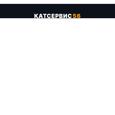
КАТСЕРВИС
56
Услуги
Цены
Бренды
Каталог ТТХ
Отзывы
О компании
Контакты
Карта сайта
+7 (961) 929-19-68
Заказать обратный звонок
ОПЛАТА В СЕРВИСЕ
МИР
VISA
MC
СБП
МЫ В СОЦСЕТЯХ
МЕССЕНДЖЕРЫ