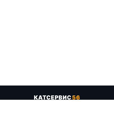
КАТСЕРВИС
56
Услуги
Цены
Бренды
Каталог ТТХ
Отзывы
О компании
Контакты
Карта сайта