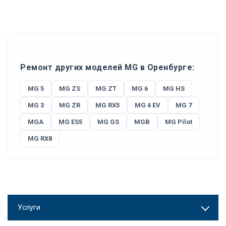
Ремонт других моделей MG в Оренбурге:
MG 5
MG ZS
MG ZT
MG 6
MG HS
MG 3
MG ZR
MG RX5
MG 4 EV
MG 7
MGA
MG ES5
MG GS
MGB
MG Pilot
MG RX8
Услуги