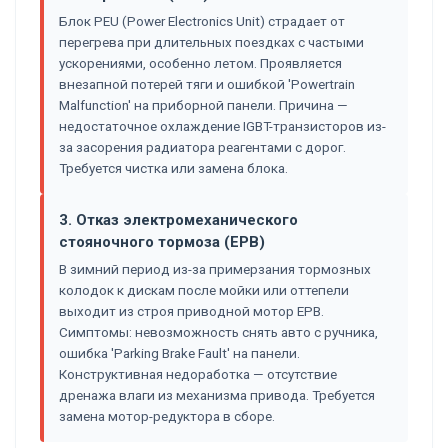
Блок PEU (Power Electronics Unit) страдает от
перегрева при длительных поездках с частыми
ускорениями, особенно летом. Проявляется
внезапной потерей тяги и ошибкой 'Powertrain
Malfunction' на приборной панели. Причина —
недостаточное охлаждение IGBT-транзисторов из-
за засорения радиатора реагентами с дорог.
Требуется чистка или замена блока.
3. Отказ электромеханического
стояночного тормоза (EPB)
В зимний период из-за примерзания тормозных
колодок к дискам после мойки или оттепели
выходит из строя приводной мотор EPB.
Симптомы: невозможность снять авто с ручника,
ошибка 'Parking Brake Fault' на панели.
Конструктивная недоработка — отсутствие
дренажа влаги из механизма привода. Требуется
замена мотор-редуктора в сборе.