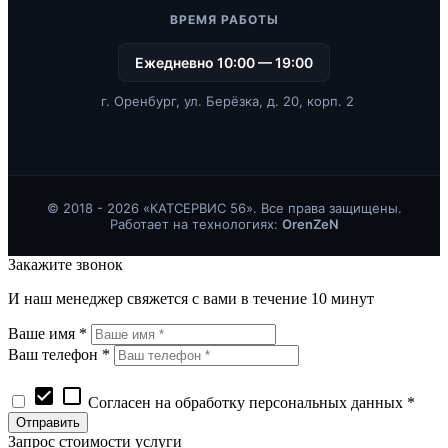
ВРЕМЯ РАБОТЫ
Ежедневно 10:00 — 19:00
г. Оренбург, ул. Берёзка, д. 20, корп. 2
© 2018 - 2026 «КАТСЕРВИС 56». Все права защищены.
Работает на технологиях:
OrenZeN
Закажите звонок
И наш менеджер свяжется с вами в течение 10 минут
Ваше имя *
Ваш телефон *
check_box
check_box_outline_blank
Согласен на обработку персональных данных *
Запрос стоимости услуги