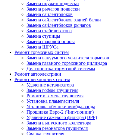
Замена пружин подвески
Замена рычагов подвески
Замена сайлентблоков
Замена сайлентблоков задней балки
Замена сайлентблоков рычагов
Замена стабилизатора
Замена ступицы
Замена шаровой опоры
Замена ШРУСа
Ремонт тормозных систем
Замена вакуумного усилителя тормозов
Замена главного тормозного цилиндра
Диагностика тормозной системы
Ремонт автоэлектрики
Ремонт выхлопных систем
Удаление катализатора
Замена гофры глушителя
Ремонт и замена глушителя
Установка пламегасителя
Установка обманки лямбда-зонда
Прошивка Евро-2 (Чип-тюнинг)
Удаление сажевого фильтра (DPF)
Замена выпускного коллектора
Замена резонатора глушителя
Сварка глушителя