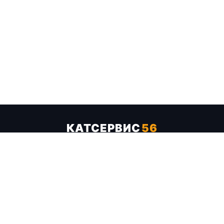
КАТСЕРВИС
56
Услуги
Цены
Бренды
Каталог ТТХ
Отзывы
О компании
Контакты
Карта сайта
+7 (961) 929-19-68
Заказать обратный звонок
ОПЛАТА В СЕРВИСЕ