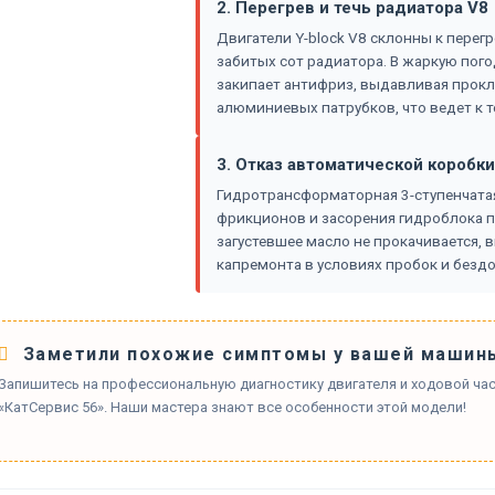
2. Перегрев и течь радиатора V8
Двигатели Y-block V8 склонны к перег
забитых сот радиатора. В жаркую пого
закипает антифриз, выдавливая прокла
алюминиевых патрубков, что ведет к т
3. Отказ автоматической коробки
Гидротрансформаторная 3-ступенчатая 
фрикционов и засорения гидроблока п
загустевшее масло не прокачивается, 
капремонта в условиях пробок и бездо
Заметили похожие симптомы у вашей машин
Запишитесь на профессиональную диагностику двигателя и ходовой части
«КатСервис 56». Наши мастера знают все особенности этой модели!