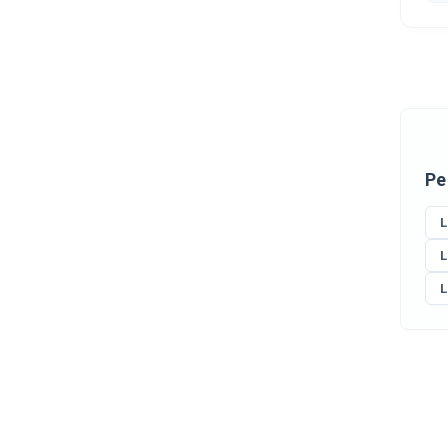
Ре
L
L
L