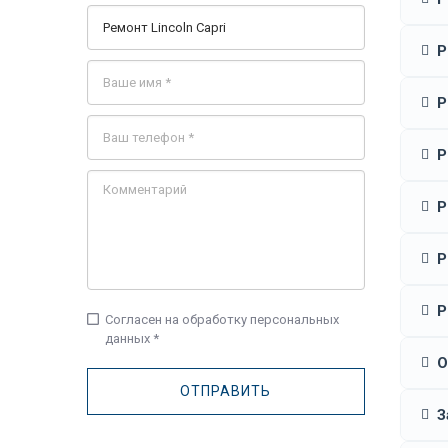
Р
Р
Р
Р
Р
Р
check_box_outline_blank
Согласен на обработку персональных
данных *
О
З