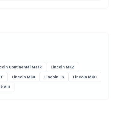
coln Continental Mark
Lincoln MKZ
KT
Lincoln MKX
Lincoln LS
Lincoln MKC
k VIII