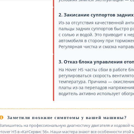
2. Закисание суппортов задни
Из-за отсутствия качественной ан
пальцы задних суппортов быстро рж
с солью и водой. Это приводит к не
автомобиля в сторону при торможе
Регулярная чистка и смазка напра
3. Отказ блока управления от
На Hover H5 часты сбои в работе б
регулироваться скорость вентилято
температура. Причина — окисление
платы из-за перепадов напряжения.
водитель активно использует обогре
Заметили похожие симптомы у вашей машины?
Запишитесь на профессиональную диагностику двигателя и ходовой час
Hover H5 в «КатСервис 56». Наши мастера знают все особенности этой 