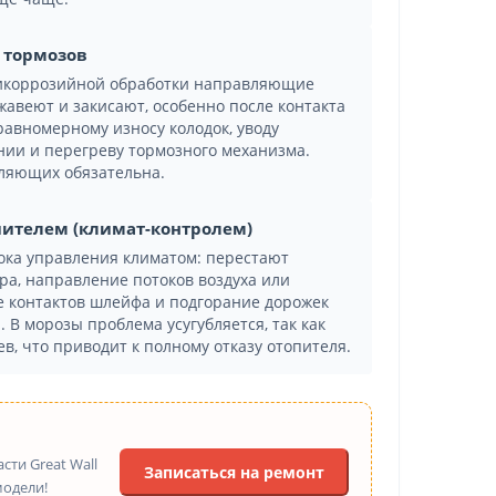
х тормозов
тикоррозийной обработки направляющие
авеют и закисают, особенно после контакта
равномерному износу колодок, уводу
нии и перегреву тормозного механизма.
вляющих обязательна.
опителем (климат-контролем)
лока управления климатом: перестают
ра, направление потоков воздуха или
 контактов шлейфа и подгорание дорожек
 В морозы проблема усугубляется, так как
в, что приводит к полному отказу отопителя.
ти Great Wall
Записаться на ремонт
модели!