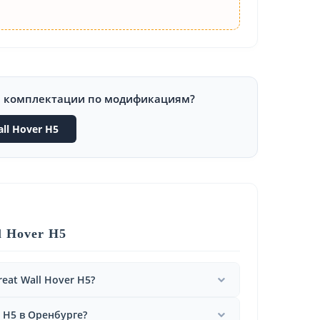
и комплектации по модификациям?
ll Hover H5
l Hover H5
eat Wall Hover H5?
r H5 в Оренбурге?