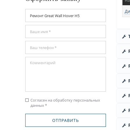
На
Ди
Согласен на обработку персональных
check_box_outline_blank
данных *