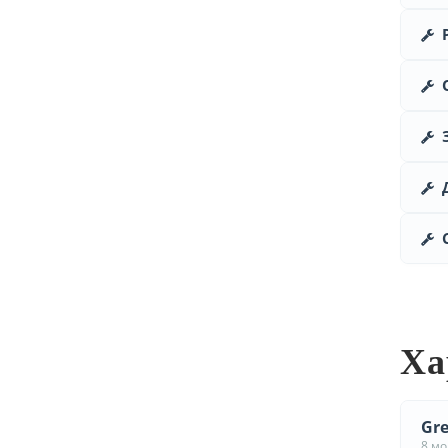
Ха
Gre
8 м