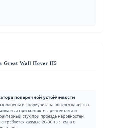
 Great Wall Hover H5
затора поперечной устойчивости
выполнены из полиуретана низкого качества,
аивается при контакте с реагентами и
арактерный стук при проезде неровностей,
а требуется каждые 20-30 тыс. км, а в
щё чаще.