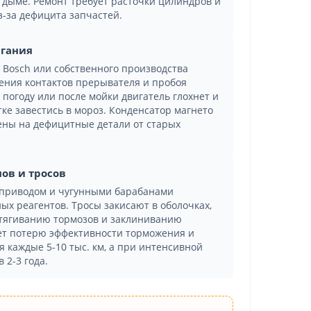
 дыме. Ремонт требует расточки цилиндров и
-за дефицита запчастей.
игания
 Bosch или собственного производства
ления контактов прерывателя и пробоя
погоду или после мойки двигатель глохнет и
тке завестись в мороз. Конденсатор магнето
мены на дефицитные детали от старых
ов и тросов
 приводом и чугунными барабанами
х реагентов. Тросы закисают в оболочках,
атягиванию тормозов и заклиниванию
ает потерю эффективности торможения и
я каждые 5-10 тыс. км, а при интенсивной
 2-3 года.