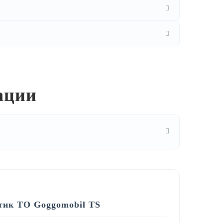
ации
тик ТО Goggomobil TS