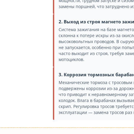
мощности, трудном запуске и сизом
замены поршней, что затруднено из
2. Выход из строя магнето заж
Система зажигания на базе магнето
склонна к потере искры из-за окис
высоковольтных проводов. В сырую 
не запускается, особенно при попы
часто выходит из строя, требуя за
мотоциклов.
3. Коррозия тормозных барабан
Механические тормоза с тросовым
подвержены коррозии из-за дорожны
что приводит к неравномерному з
колодок. Влага в барабанах вызыв
скрип. Регулировка тросов требуетс
эксплуатации — замена тросов раз в