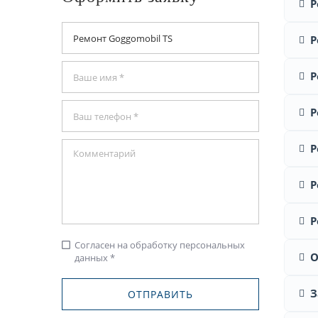
Р
Р
Р
Р
Р
Р
Р
Согласен на обработку персональных
check_box_outline_blank
О
данных *
З