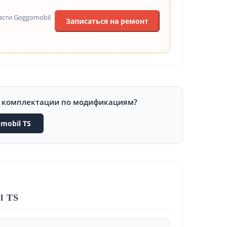
асти Goggomobil
Записаться на ремонт
и комплектации по модификациям?
mobil TS
l TS