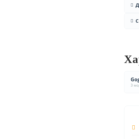
Д
С
Ха
Gog
3 м