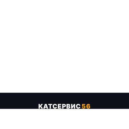
КАТСЕРВИС
56
Услуги
Цены
Бренды
Каталог ТТХ
Отзывы
О компании
Контакты
Карта сайта
+7 (961) 929-19-68