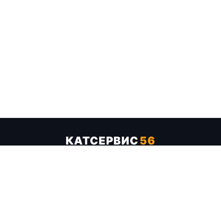
КАТСЕРВИС
56
Услуги
Цены
Бренды
Каталог ТТХ
Отзывы
О компании
Контакты
Карта сайта
+7 (961) 929-19-68
Заказать обратный звонок