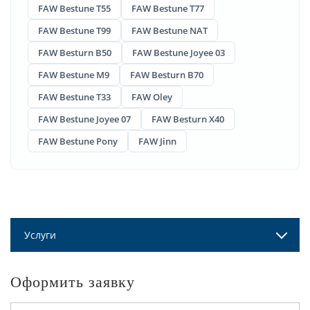
FAW Bestune T55
FAW Bestune T77
FAW Bestune T99
FAW Bestune NAT
FAW Besturn B50
FAW Bestune Joyee 03
FAW Bestune M9
FAW Besturn B70
FAW Bestune T33
FAW Oley
FAW Bestune Joyee 07
FAW Besturn X40
FAW Bestune Pony
FAW Jinn
Услуги
Оформить заявку