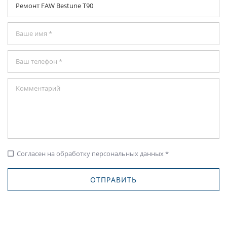
Согласен на обработку персональных данных *
check_box_outline_blank