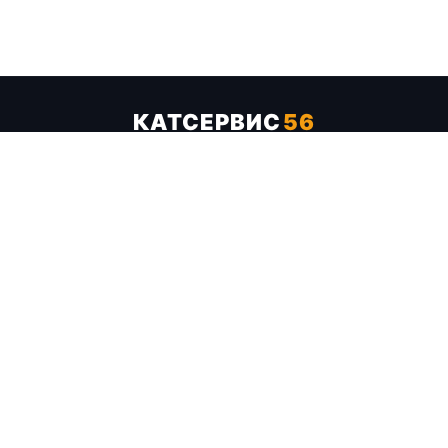
КАТСЕРВИС
56
Услуги
Цены
Бренды
Каталог ТТХ
Отзывы
О компании
Контакты
Карта сайта
+7 (961) 929-19-68
Заказать обратный звонок
ОПЛАТА В СЕРВИСЕ
МИР
VISA
MC
СБП
МЫ В СОЦСЕТЯХ