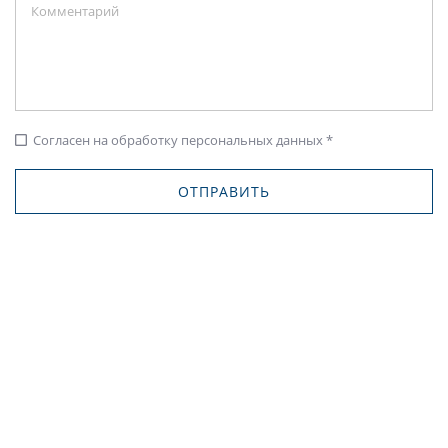
Согласен на обработку персональных данных *
check_box_outline_blank