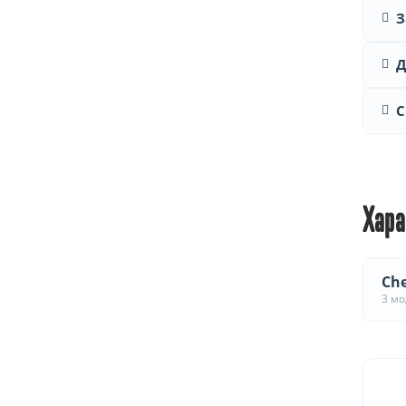
З
Д
С
Хара
Che
3 м