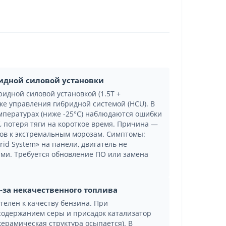
ридной силовой установки
бридной силовой установкой (1.5T +
ке управления гибридной системой (HCU). В
мпературах (ниже -25°C) наблюдаются ошибки
 потеря тяги на короткое время. Причина —
ов к экстремальным морозам. Симптомы:
id System» на панели, двигатель не
ями. Требуется обновление ПО или замена
-за некачественного топлива
телен к качеству бензина. При
содержанием серы и присадок катализатор
керамическая структура осыпается). В