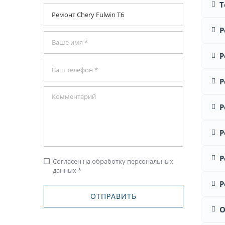
Т
Р
Р
Р
Р
Р
Р
Согласен на обработку персональных
check_box_outline_blank
данных *
Р
О