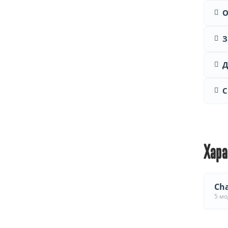
О
З
Д
С
Хара
Cha
5 м