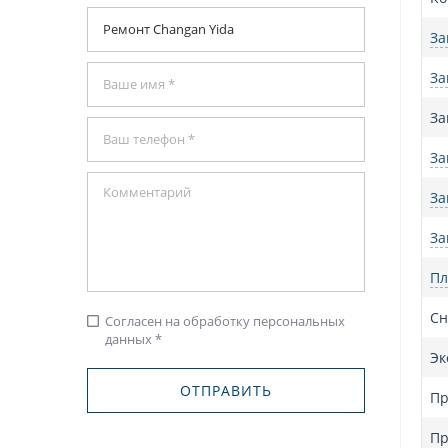
За
За
За
За
За
За
Пл
Сн
Согласен на обработку персональных
check_box_outline_blank
данных *
Эк
Пр
Пр