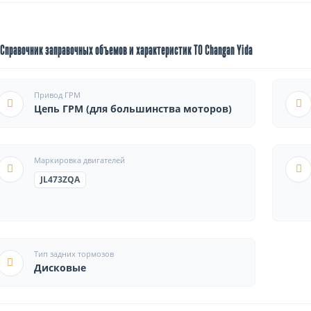
Справочник заправочных объемов и характеристик ТО Changan Yida
Привод ГРМ
Цепь ГРМ (для большинства моторов)
Маркировка двигателей
JL473ZQA
Тип задних тормозов
Дисковые