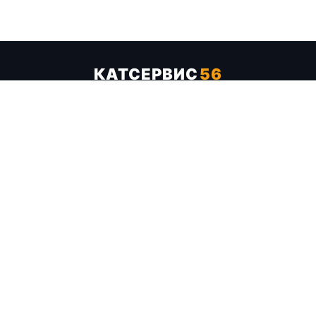
КАТСЕРВИС
56
Услуги
Цены
Бренды
Каталог ТТХ
Отзывы
О компании
Контакты
Карта сайта
+7 (961) 929-19-68
Заказать обратный звонок
ОПЛАТА В СЕРВИСЕ
МИР
VISA
MC
СБП
МЫ В СОЦСЕТЯХ