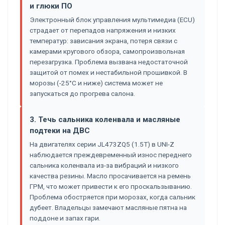
и глюки ПО
Электронный блок управления мультимедиа (ECU)
страдает от перепадов напряжения и низких
температур: зависания экрана, потеря связи с
камерами кругового обзора, самопроизвольная
перезагрузка. Проблема вызвана недостаточной
защитой от помех и нестабильной прошивкой. В
морозы (-25°C и ниже) система может не
запускаться до прогрева салона.
3. Течь сальника коленвала и масляные
подтеки на ДВС
На двигателях серии JL473ZQ5 (1.5T) в UNI-Z
наблюдается преждевременный износ переднего
сальника коленвала из-за вибраций и низкого
качества резины. Масло просачивается на ремень
ГРМ, что может привести к его проскальзыванию.
Проблема обостряется при морозах, когда сальник
дубеет. Владельцы замечают масляные пятна на
поддоне и запах гари.