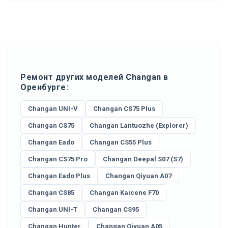
Ремонт других моделей Changan в
Оренбурге:
Changan UNI-V
Changan CS75 Plus
Changan CS75
Changan Lantuozhe (Explorer)
Changan Eado
Changan CS55 Plus
Changan CS75 Pro
Changan Deepal S07 (S7)
Changan Eado Plus
Changan Qiyuan A07
Changan CS85
Changan Kaicene F70
Changan UNI-T
Changan CS95
Changan Hunter
Changan Qiyuan A05