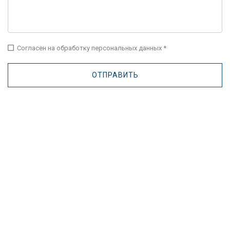
check_box_outline_blank
Согласен на обработку персональных данных *