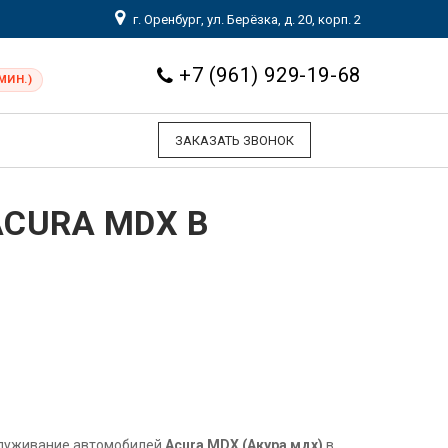
г. Оренбург, ул. Берёзка, д. 20, корп. 2
+7 (961) 929-19-68
МИН.)
ЗАКАЗАТЬ ЗВОНОК
CURA MDX В
служивание автомобилей
Acura MDX (Акура мдх)
в