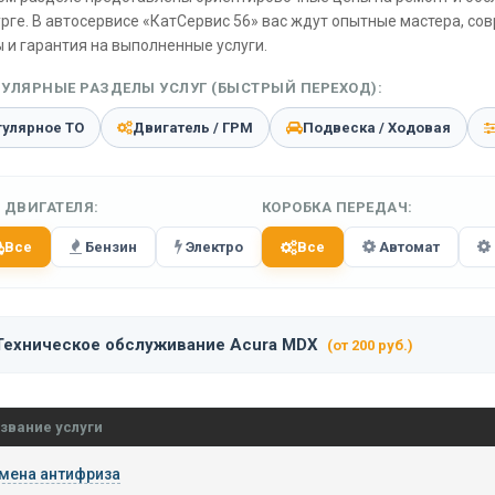
рге. В автосервисе «КатСервис 56» вас ждут опытные мастера, со
 и гарантия на выполненные услуги.
УЛЯРНЫЕ РАЗДЕЛЫ УСЛУГ (БЫСТРЫЙ ПЕРЕХОД):
гулярное ТО
Двигатель / ГРМ
Подвеска / Ходовая
 ДВИГАТЕЛЯ:
КОРОБКА ПЕРЕДАЧ:
Все
Бензин
Электро
Все
Автомат
Техническое обслуживание Acura MDX
(от 200 руб.)
звание услуги
мена антифриза