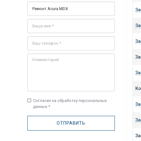
За
За
За
За
За
Ко
check_box_outline_blank
Согласен на обработку персональных
За
данных *
За
За