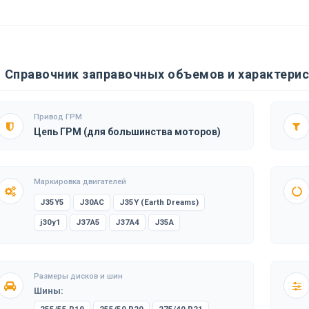
Справочник заправочных объемов и характерис
Привод ГРМ
Цепь ГРМ (для большинства моторов)
Маркировка двигателей
J35Y5
J30AC
J35Y (Earth Dreams)
j30y1
J37A5
J37A4
J35A
Размеры дисков и шин
Шины: