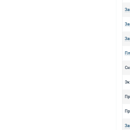
За
За
За
Пл
Сн
Эк
Пр
Пр
За