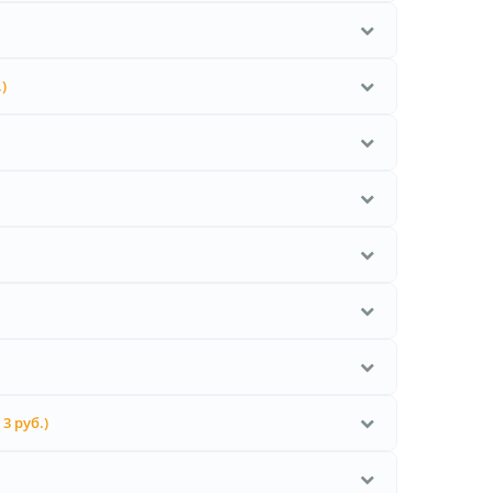
)
 3 руб.)