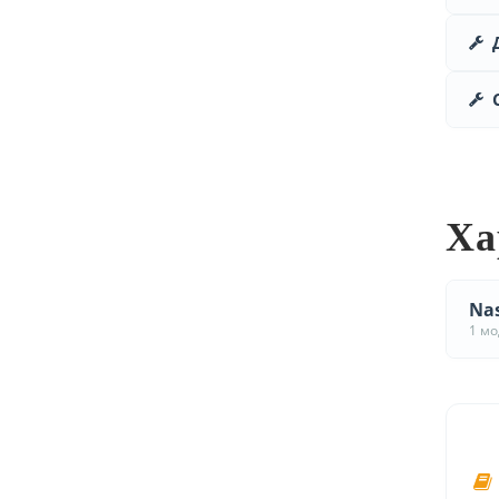
Ха
Nas
1 м