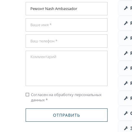
Согласен на обработку персональных
check_box_outline_blank
данных *