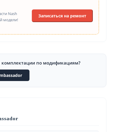
асти Nash
Записаться на ремонт
й модели!
и комплектации по модификациям?
mbassador
assador