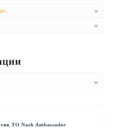
уб.)
ации
стик ТО Nash Ambassador