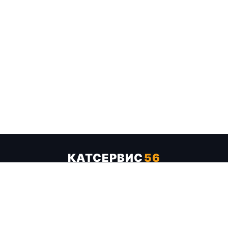
КАТСЕРВИС
56
Услуги
Цены
Бренды
Каталог ТТХ
Отзывы
О компании
Контакты
Карта сайта
+7 (961) 929-19-68
Заказать обратный звонок