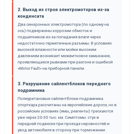
2. Выход из строя электромоторов из-за
конденсата
Два синхронных электромотора (по одному на
ось) подвержены коррозии обмоток и
подшипников из-за попадания влаги через
недостаточно герметичные разъемы. В условиях
высокой влажности или мойки высоким
давлением возникает межвитковое замыкание,
проявляющееся рывками при разгоне и ошибкой
«Motor Fault» на приборной панели.
3. Разрушение сайлентблоков переднего
подрамника
Полиуретановые сайлентблоки подрамника
спорткара рассчитаны на европейские дороги, но в
российских условиях (ямы, реагенты) трескаются
уже через 20-30 тыс. км. Симптомы: стук в
передней подвеске при проезде неровностей и
увод автомобиля в сторону при торможении.