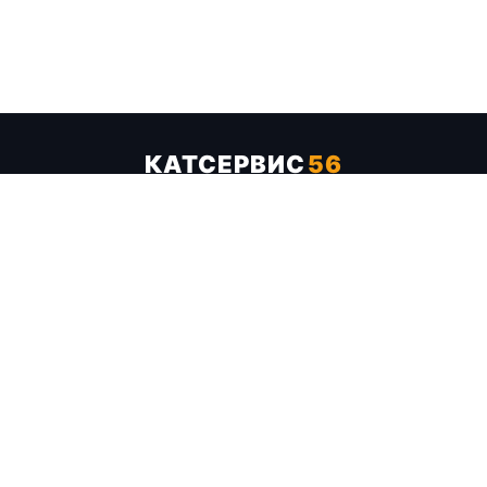
КАТСЕРВИС
56
Услуги
Цены
Бренды
Каталог ТТХ
Отзывы
О компании
Контакты
Карта сайта
+7 (961) 929-19-68
Заказать обратный звонок
ОПЛАТА В СЕРВИСЕ
МИР
VISA
MC
СБП
МЫ В СОЦСЕТЯХ