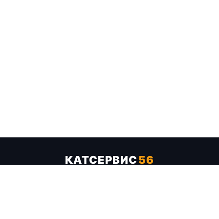
КАТСЕРВИС
56
Услуги
Цены
Бренды
Каталог ТТХ
Отзывы
О компании
Контакты
Карта сайта
+7 (961) 929-19-68
Заказать обратный звонок