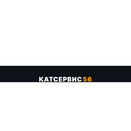
КАТСЕРВИС
56
Услуги
Цены
Бренды
Каталог ТТХ
Отзывы
О компании
Контакты
Карта сайта
+7 (961) 929-19-68
Заказать обратный звонок
ОПЛАТА В СЕРВИСЕ