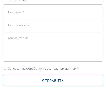
Согласен на обработку персональных данных *
check_box_outline_blank