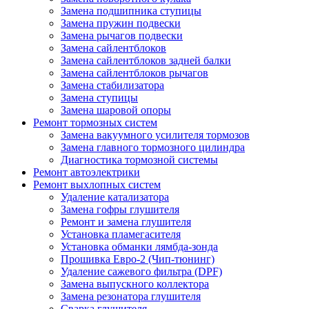
Замена подшипника ступицы
Замена пружин подвески
Замена рычагов подвески
Замена сайлентблоков
Замена сайлентблоков задней балки
Замена сайлентблоков рычагов
Замена стабилизатора
Замена ступицы
Замена шаровой опоры
Ремонт тормозных систем
Замена вакуумного усилителя тормозов
Замена главного тормозного цилиндра
Диагностика тормозной системы
Ремонт автоэлектрики
Ремонт выхлопных систем
Удаление катализатора
Замена гофры глушителя
Ремонт и замена глушителя
Установка пламегасителя
Установка обманки лямбда-зонда
Прошивка Евро-2 (Чип-тюнинг)
Удаление сажевого фильтра (DPF)
Замена выпускного коллектора
Замена резонатора глушителя
Сварка глушителя