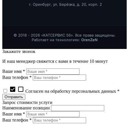
г. Оренбург, ул. Берёзка, д. 20, корп. 2
© 2018 - 2026 «КАТСЕРВИС 56». Все права защищены.
Работает на технологиях:
OrenZeN
Закажите звонок
И наш менеджер свяжется с вами в течение 10 минут
Ваше имя *
Ваш телефон *
check_box
check_box_outline_blank
Согласен на обработку персональных данных *
Запрос стоимости услуги
Наименование позиции
Ваше имя *
Ваш телефон *