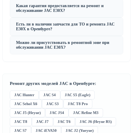
Какая гарантия предоставляется на ремонт и
обслуживание JAC E30X?
Есть ли в наличии запчасти для ТО и ремонта JAC
E30X в Оренбурге?
Можно ли присутствовать в ремонтной зоне при
обслуживании JAC E30X?
Ремонт других моделей JAC в Оренбурге:
JAC Hunter
JAC S4
JAC S5 (Eagle)
JAC Sehol X6
JAC S3
JAC T8 Pro
JAC J5 (Heyue)
JAC JS4
JAC Refine M3
JAC T8
JAC J7
JAC T6
JAC J6 (Heyue RS)
JAC S7
JAC iEVA50
JAC J2 (Yueyue)