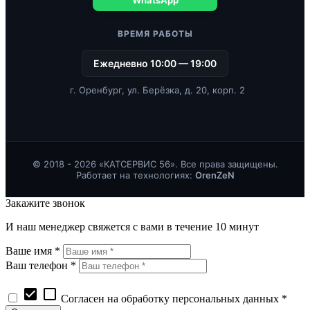
ВРЕМЯ РАБОТЫ
Ежедневно 10:00 — 19:00
г. Оренбург, ул. Берёзка, д. 20, корп. 2
© 2018 - 2026 «КАТСЕРВИС 56». Все права защищены.
Работает на технологиях:
OrenZeN
Закажите звонок
И наш менеджер свяжется с вами в течение 10 минут
Ваше имя *
Ваш телефон *
check_box
check_box_outline_blank
Согласен на обработку персональных данных *