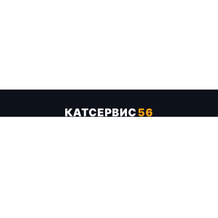
КАТСЕРВИС
56
Услуги
Цены
Бренды
Каталог ТТХ
Отзывы
О компании
Контакты
Карта сайта
+7 (961) 929-19-68
Заказать обратный звонок
ОПЛАТА В СЕРВИСЕ