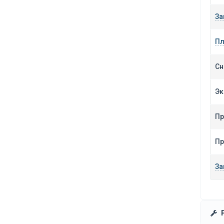
За
Пл
Сн
Эк
Пр
Пр
За