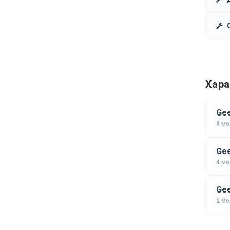
Хара
Gee
3 м
Gee
4 м
Gee
2 м