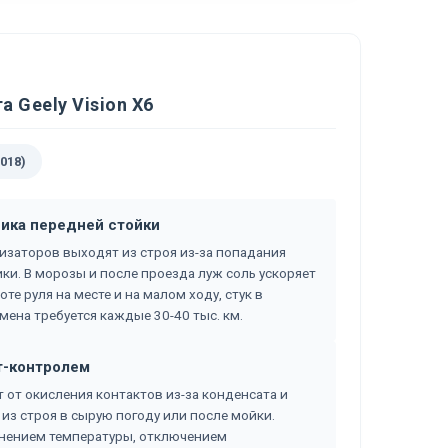
 Geely Vision X6
2018)
ика передней стойки
заторов выходят из строя из-за попадания
ики. В морозы и после проезда луж соль ускоряет
е руля на месте и на малом ходу, стук в
мена требуется каждые 30-40 тыс. км.
т-контролем
 от окисления контактов из-за конденсата и
из строя в сырую погоду или после мойки.
нением температуры, отключением