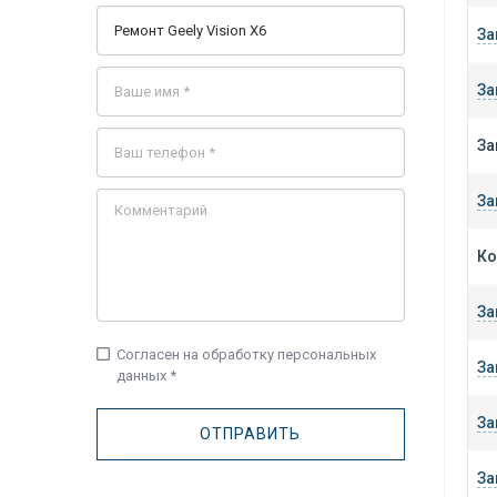
За
За
За
За
Ко
За
check_box_outline_blank
Согласен на обработку персональных
За
данных *
За
За