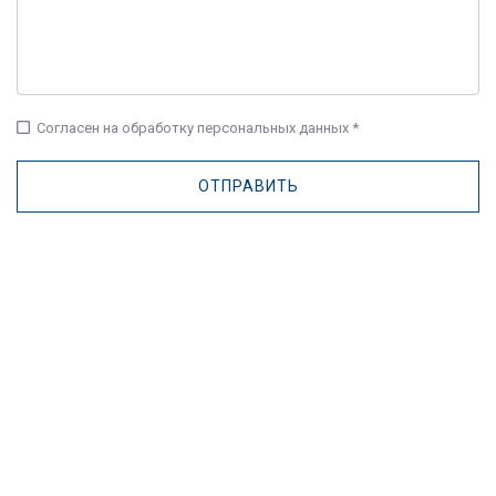
check_box_outline_blank
Согласен на обработку персональных данных *