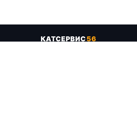
КАТСЕРВИС
56
Услуги
Цены
Бренды
Каталог ТТХ
Отзывы
О компании
Контакты
Карта сайта
+7 (961) 929-19-68
Заказать обратный звонок
ОПЛАТА В СЕРВИСЕ
МИР
VISA
MC
СБП
МЫ В СОЦСЕТЯХ