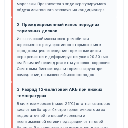
морозами. Проявляется в виде нерегулируемого
обдува или полного отключения кондиционера.
2. Преждевременный износ передних
тормозных дисков
Из-за высокой массы электромобиля и
агрессивного рекуперативного торможения в
городском цикле передние тормозные диски
перегреваются и деформируются уже к 20-30 тыс.
км. В зимний период реагенты ускоряют коррозию.
Симптомы: биение педали тормоза и руля при
замедлении, повышенный износ колодок.
3. Разряд 12-вольтовой АКБ при низких
температурах
В сильные морозы (ниже -25°C) штатная свинцово-
кислотная батарея быстро теряет емкость из-за
недостаточной тепловой изоляции и
неоптимальной логики подзарядки от тяговой
батареи. Это приводит к невозможности запуска