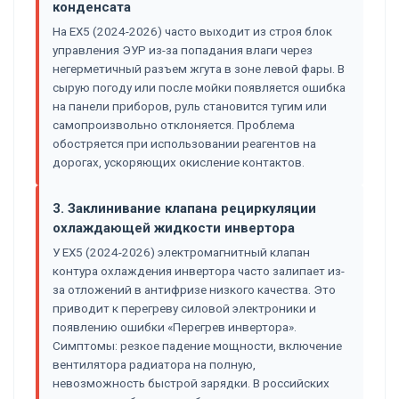
конденсата
На EX5 (2024-2026) часто выходит из строя блок
управления ЭУР из-за попадания влаги через
негерметичный разъем жгута в зоне левой фары. В
сырую погоду или после мойки появляется ошибка
на панели приборов, руль становится тугим или
самопроизвольно отклоняется. Проблема
обостряется при использовании реагентов на
дорогах, ускоряющих окисление контактов.
3. Заклинивание клапана рециркуляции
охлаждающей жидкости инвертора
У EX5 (2024-2026) электромагнитный клапан
контура охлаждения инвертора часто залипает из-
за отложений в антифризе низкого качества. Это
приводит к перегреву силовой электроники и
появлению ошибки «Перегрев инвертора».
Симптомы: резкое падение мощности, включение
вентилятора радиатора на полную,
невозможность быстрой зарядки. В российских