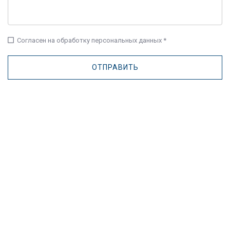
check_box_outline_blank
Согласен на обработку персональных данных *