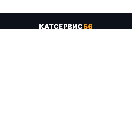
КАТСЕРВИС
56
Услуги
Цены
Бренды
Каталог ТТХ
Отзывы
О компании
Контакты
Карта сайта
+7 (961) 929-19-68
Заказать обратный звонок
ОПЛАТА В СЕРВИСЕ
МИР
VISA
MC
СБП
МЫ В СОЦСЕТЯХ