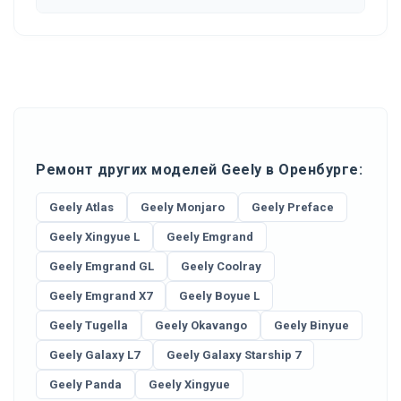
Ремонт других моделей Geely в Оренбурге:
Geely Atlas
Geely Monjaro
Geely Preface
Geely Xingyue L
Geely Emgrand
Geely Emgrand GL
Geely Coolray
Geely Emgrand X7
Geely Boyue L
Geely Tugella
Geely Okavango
Geely Binyue
Geely Galaxy L7
Geely Galaxy Starship 7
Geely Panda
Geely Xingyue