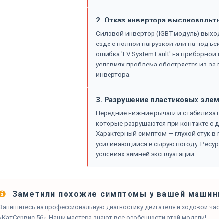
2. Отказ инвертора высоковольт
Силовой инвертор (IGBT-модуль) выход
езде с полной нагрузкой или на подъе
ошибка 'EV System Fault' на приборно
условиях проблема обостряется из-за
инвертора.
3. Разрушение пластиковых эле
Передние нижние рычаги и стабилизат
которые разрушаются при контакте с 
Характерный симптом — глухой стук в 
усиливающийся в сырую погоду. Ресур
условиях зимней эксплуатации.
Заметили похожие симптомы у вашей машин
Запишитесь на профессиональную диагностику двигателя и ходовой части
«КатСервис 56». Наши мастера знают все особенности этой модели!