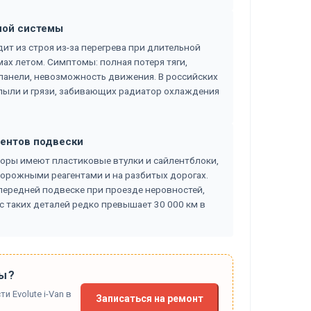
ной системы
ит из строя из-за перегрева при длительной
мах летом. Симптомы: полная потеря тяги,
й панели, невозможность движения. В российских
 пыли и грязи, забивающих радиатор охлаждения
ментов подвески
оры имеют пластиковые втулки и сайлентблоки,
дорожными реагентами и на разбитых дорогах.
передней подвеске при проезде неровностей,
с таких деталей редко превышает 30 000 км в
ы?
 Evolute i-Van в
Записаться на ремонт