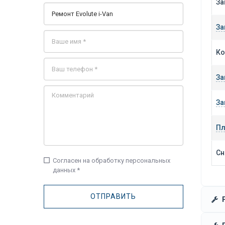
За
За
Ко
За
За
Пл
Сн
check_box_outline_blank
Согласен на обработку персональных
данных *