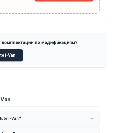
и комплектации по модификациям?
e i-Van
-Van
ute i-Van?