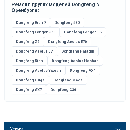
Ремонт других моделей Dongfeng в
Оренбурге:
Dongfeng Rich 7
Dongfeng 580
Dongfeng Fengon 560
Dongfeng Fengon E5
Dongfeng Z9
Dongfeng Aeolus E70
Dongfeng Aeolus L7
Dongfeng Paladin
Dongfeng Rich
Dongfeng Aeolus Haohan
Dongfeng Aeolus Yixuan
Dongfeng AX4
Dongfeng Huge
Dongfeng Mage
Dongfeng AX7
Dongfeng C36
Услуги