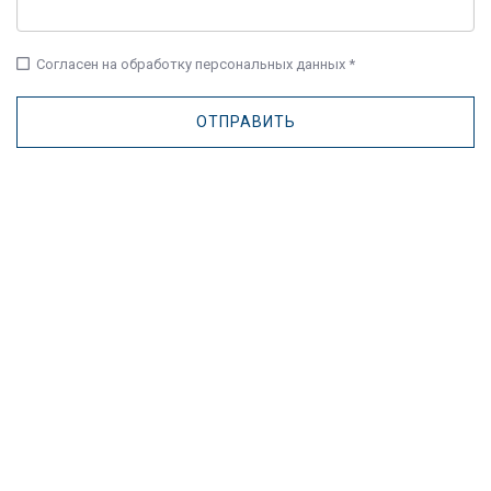
check_box_outline_blank
Согласен на обработку персональных данных *