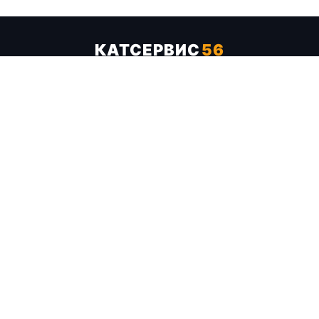
КАТСЕРВИС
56
Услуги
Цены
Бренды
Каталог ТТХ
Отзывы
О компании
Контакты
Карта сайта
+7 (961) 929-19-68
Заказать обратный звонок
ОПЛАТА В СЕРВИСЕ
МИР
VISA
MC
СБП
МЫ В СОЦСЕТЯХ
МЕССЕНДЖЕРЫ