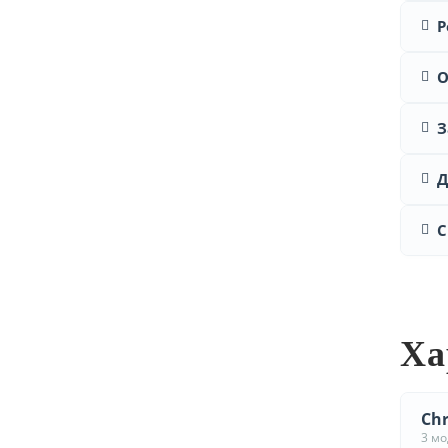
Р
О
З
Д
С
Ха
Chr
3 м