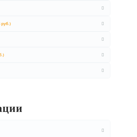
3 руб.)
б.)
ации