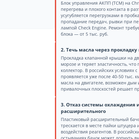
Блок управления АКПП (TCM) на Chrys
перегрева и плохого контакта в раз
усугубляется перегрузками в пробк
пропадание передач, рывки при п
лампой Check Engine. Ремонт требу
блока — от 5 тыс. руб.
2. Течь масла через прокладк
Прокладка клапанной крышки на двиг
морозе и теряет эластичность, что
коллектор. В российских условиях 
проявляется уже после 40-50 тыс. к
масла на двигателе, возможен дым 
привалочных плоскостей решает п
3. Отказ системы охлаждения и
расширительного
Пластиковый расширительный бачок 
трескается в месте пайки штуцера 
воздействия реагентов. В российск
остываниях бачок может лопнуть в