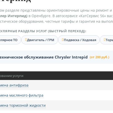
ом разделе представлены ориентировочные цены на ремонт и
слер Интерпид)
в Оренбурге. В автосервисе «КатСервис 56» ва
стическое оборудование, честные тарифы и гарантия на выпол
УЛЯРНЫЕ РАЗДЕЛЫ УСЛУГ (БЫСТРЫЙ ПЕРЕХОД):
улярное ТО
Двигатель / ГРМ
Подвеска / Ходовая
Тор
ехническое обслуживание Chrysler Intrepid
(от 200 руб.)
звание услуги
мена антифриза
мена масляного фильтра
мена тормозной жидкости