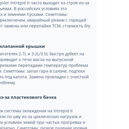
ler Intrepid II часто выходит из строя из-за
ъемах. В российских условиях это
ах и зимними пусками. Симптомы:
ереключении, аварийный режим с горящей
ет замены или перепайки TCM, стоимость б/у
у клапанной крышки
ателях 2.7L и 3.2L/3.5L быстро дубеет на
 приводит к течи масла на выпускной
с резкими перепадами температур проблема
м. Симптомы: запах гари в салоне, подтеки
из-под капота. Замена прокладки с очисткой
роблему.
з-за пластикового бачка
системы охлаждения на Intrepid II
или по шву из-за циклических нагрузок и
их условиях зимой при частых прогревах и
незапно. Симптомы: резкое падение уровня