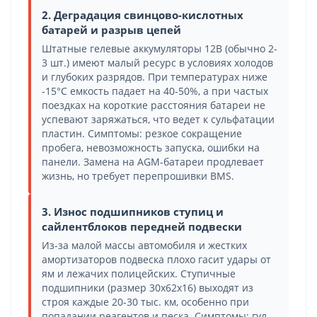
2. Деградация свинцово-кислотных
батарей и разрыв цепей
Штатные гелевые аккумуляторы 12В (обычно 2-
3 шт.) имеют малый ресурс в условиях холодов
и глубоких разрядов. При температурах ниже
-15°C емкость падает на 40-50%, а при частых
поездках на короткие расстояния батареи не
успевают заряжаться, что ведет к сульфатации
пластин. Симптомы: резкое сокращение
пробега, невозможность запуска, ошибки на
панели. Замена на AGM-батареи продлевает
жизнь, но требует перепрошивки BMS.
3. Износ подшипников ступиц и
сайлентблоков передней подвески
Из-за малой массы автомобиля и жестких
амортизаторов подвеска плохо гасит удары от
ям и лежачих полицейских. Ступичные
подшипники (размер 30x62x16) выходят из
строя каждые 20-30 тыс. км, особенно при
попадании реагентов и песка. Симптомы: гул