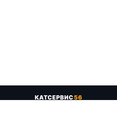
КАТСЕРВИС
56
Услуги
Цены
Бренды
Каталог ТТХ
Отзывы
О компании
Контакты
Карта сайта
+7 (961) 929-19-68