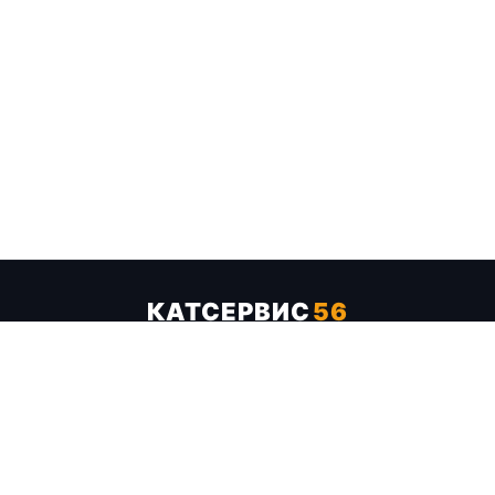
КАТСЕРВИС
56
Услуги
Цены
Бренды
Каталог ТТХ
Отзывы
О компании
Контакты
Карта сайта
+7 (961) 929-19-68
Заказать обратный звонок