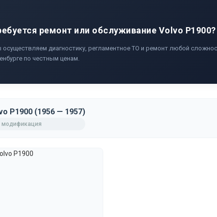
ребуется ремонт или обслуживание Volvo P1900?
 осуществляем диагностику, регламентное ТО и ремонт любой сложност
енбурге по честным ценам.
vo P1900 (1956 — 1957)
 модификация