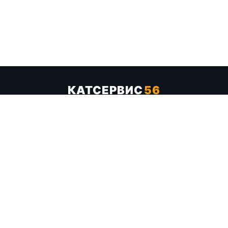
КАТСЕРВИС
56
Услуги
Цены
Бренды
Каталог ТТХ
Отзывы
О компании
Контакты
Карта сайта
+7 (961) 929-19-68
Заказать обратный звонок
ОПЛАТА В СЕРВИСЕ
МИР
VISA
MC
СБП
МЫ В СОЦСЕТЯХ