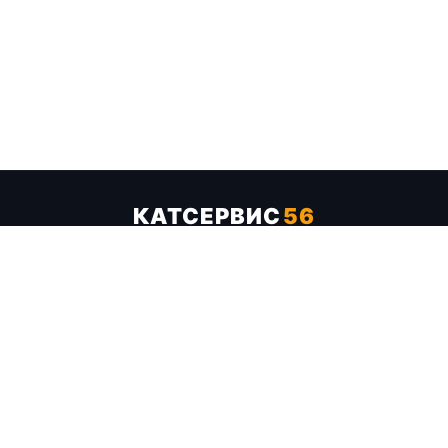
КАТСЕРВИС
56
Услуги
Цены
Бренды
Каталог ТТХ
Отзывы
О компании
Контакты
Карта сайта
+7 (961) 929-19-68
Заказать обратный звонок
ОПЛАТА В СЕРВИСЕ
МИР
VISA
MC
СБП